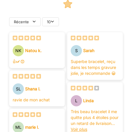
Récente
10
NK
Natou k.
S
Sarah
👍✔😍
Superbe bracelet, reçu
dans les temps gravure
jolie, je recommande 😀
SL
Shana l.
ravie de mon achat
L
Linda
Très beau bracelet il me
quitte plus 4 étoiles pour
un retard de livraison
ML
marie l.
merci l'équipe
Voir plus