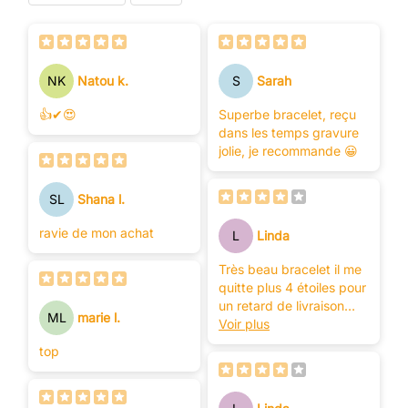
NK
Natou k.
S
Sarah
👍✔😍
Superbe bracelet, reçu
dans les temps gravure
jolie, je recommande 😀
SL
Shana l.
ravie de mon achat
L
Linda
Très beau bracelet il me
quitte plus 4 étoiles pour
un retard de livraison
ML
marie l.
merci l'équipe
Voir plus
top