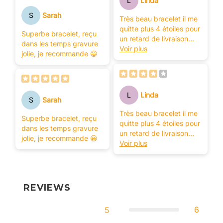
L
Linda
S
Sarah
Très beau bracelet il me
quitte plus 4 étoiles pour
Superbe bracelet, reçu
un retard de livraison
dans les temps gravure
merci l'équipe
Voir plus
jolie, je recommande 😀
L
Linda
S
Sarah
Très beau bracelet il me
Superbe bracelet, reçu
quitte plus 4 étoiles pour
dans les temps gravure
un retard de livraison
jolie, je recommande 😀
merci l'équipe
Voir plus
REVIEWS
6
5