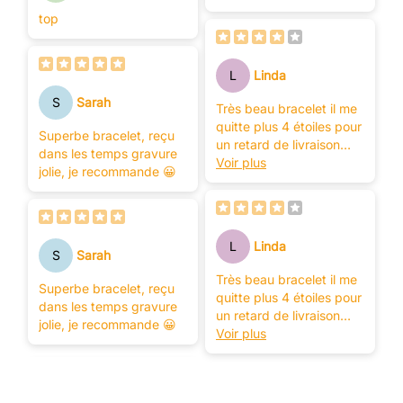
top
L
Linda
S
Sarah
Très beau bracelet il me
quitte plus 4 étoiles pour
Superbe bracelet, reçu
un retard de livraison
dans les temps gravure
merci l'équipe
Voir plus
jolie, je recommande 😀
L
Linda
S
Sarah
Très beau bracelet il me
Superbe bracelet, reçu
quitte plus 4 étoiles pour
dans les temps gravure
un retard de livraison
jolie, je recommande 😀
merci l'équipe
Voir plus