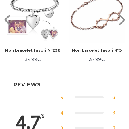
Mon bracelet favori N°236
Mon bracelet favori N°3
34,99€
37,99€
Prix
34,99€
Prix
37,99€
régulier
régulier
REVIEWS
6
5
3
4
4.7
/5
0
3