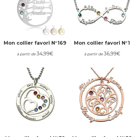
Mon collier favori N°169
Mon collier favori N°1
34,99€
36,99€
à partir de
à partir de
Prix
34,99€
Prix
36,99€
régulier
régulier