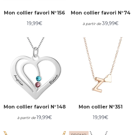
Mon collier favori N°156
Mon collier favori N°74
19,99€
39,99€
à partir de
Prix
19,99€
Prix
39,99€
régulier
régulier
Mon collier favori N°148
Mon collier N°351
19,99€
19,99€
à partir de
Prix
19,99€
Prix
19,99€
régulier
régulier
PROMO