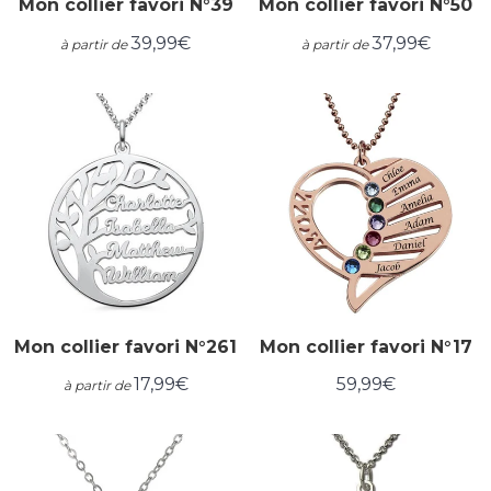
Mon collier favori N°39
Mon collier favori N°50
39,99€
37,99€
à partir de
à partir de
Prix
39,99€
Prix
37,99€
régulier
régulier
Mon collier favori N°261
Mon collier favori N°17
17,99€
59,99€
à partir de
Prix
17,99€
Prix
59,99€
régulier
régulier