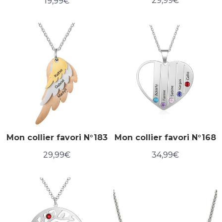
29,99€
19,99€
Prix
29,99€
Prix
19,99€
régulier
régulier
Mon collier favori N°183
Mon collier favori N°168
29,99€
34,99€
Prix
29,99€
Prix
34,99€
régulier
régulier