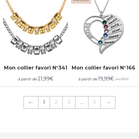
Mon collier favori N°341
Mon collier favori N°166
21,99€
19,99€
24,99€
à partir de
à partir de
Prix
21,99€
Prix
19,99€
Prix
24,9
régulier
réduit
régulier
←
1
2
3
…
5
→