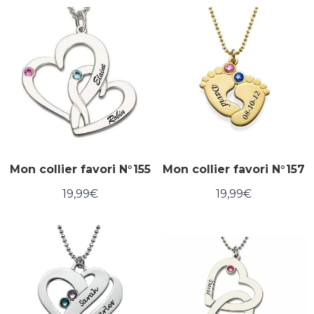
Mon collier favori N°155
Mon collier favori N°157
19,99€
19,99€
Prix
19,99€
Prix
19,99€
régulier
régulier