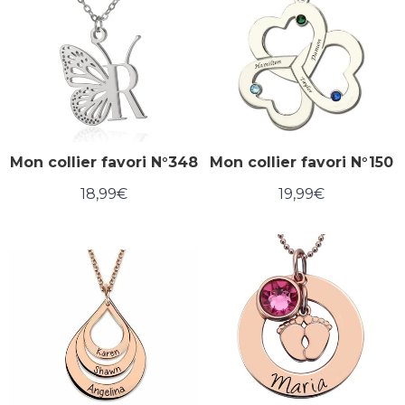
Mon collier favori N°348
Mon collier favori N°150
18,99€
19,99€
Prix
18,99€
Prix
19,99€
régulier
régulier