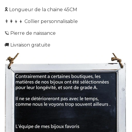
🎗
Longueur de la chaine 45CM
👨‍👩‍👦‍👦
Collier personnalisable
🪐 Pierre de naissance
🚚 Livraison g
ratuite