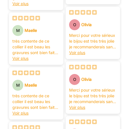
merci
Voir plus
O
Olivia
M
Maelle
Merci pour votre sérieux
très contente de ce
le bijou est très très jolie
collier il est beau les
je recommanderais sans
gravures sont bien faite
nul doutes
Voir plus
merci
Voir plus
O
Olivia
M
Maelle
Merci pour votre sérieux
très contente de ce
le bijou est très très jolie
collier il est beau les
je recommanderais sans
gravures sont bien faite
nul doutes
Voir plus
merci
Voir plus