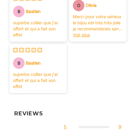
O
Olivia
B
Bastien
Merci pour votre sérieux
superbe collier que j'ai
le bijou est très très jolie
offert et qui a fait son
je recommanderais sans
effet
nul doutes
Voir plus
B
Bastien
superbe collier que j'ai
offert et qui a fait son
effet
REVIEWS
9
5