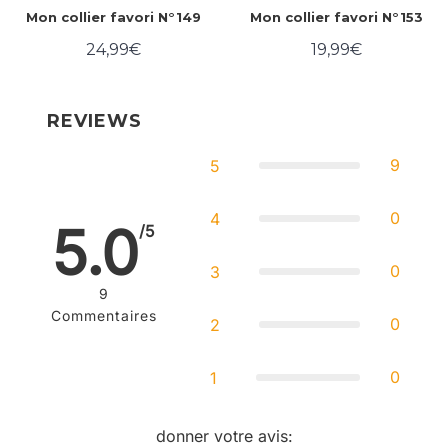
Mon collier favori N°149
Mon collier favori N°153
24,99€
19,99€
Prix
24,99€
Prix
19,99€
régulier
régulier
REVIEWS
9
5
0
4
5.0
/5
0
3
9
Commentaires
0
2
0
1
donner votre avis
: