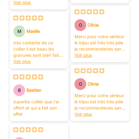
merci
Voir plus
O
Olivia
M
Maelle
Merci pour votre sérieux
très contente de ce
le bijou est très très jolie
collier il est beau les
je recommanderais sans
gravures sont bien faite
nul doutes
Voir plus
merci
Voir plus
O
Olivia
B
Bastien
Merci pour votre sérieux
superbe collier que j'ai
le bijou est très très jolie
offert et qui a fait son
je recommanderais sans
effet
nul doutes
Voir plus