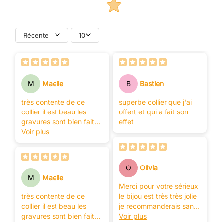
Récente
10
M
Maelle
B
Bastien
très contente de ce
superbe collier que j'ai
collier il est beau les
offert et qui a fait son
gravures sont bien faite
effet
merci
Voir plus
O
Olivia
M
Maelle
Merci pour votre sérieux
très contente de ce
le bijou est très très jolie
collier il est beau les
je recommanderais sans
gravures sont bien faite
nul doutes
Voir plus