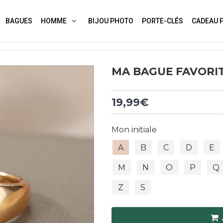
BAGUES
HOMME
BIJOU PHOTO
PORTE-CLÉS
CADEAU 
MA BAGUE FAVORIT
19,99€
Mon initiale
A
B
C
D
E
M
N
O
P
Q
Z
S