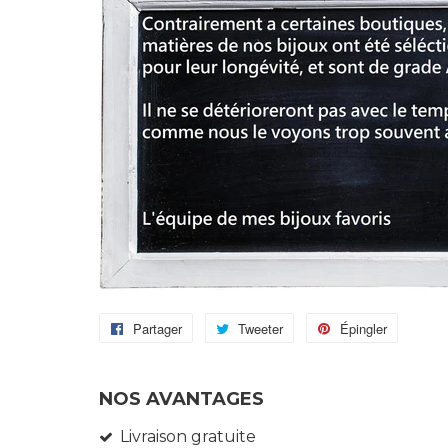
Partager
Partager
Tweeter
Tweeter
Épingler
Épingler
sur
sur
sur
Facebook
Twitter
Pinteres
NOS AVANTAGES
Livraison gratuite