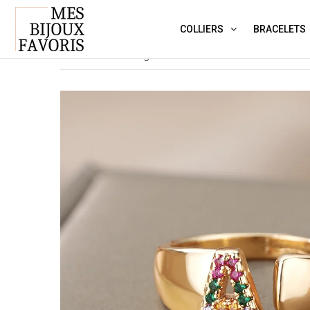
COLLIERS
BRACELETS
›
Ma bague favorite N°194
Accueil