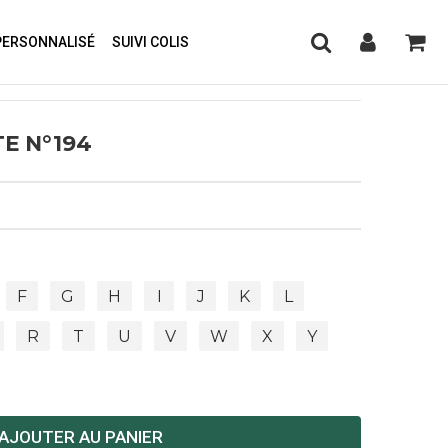
PERSONNALISÉ
SUIVI COLIS
E N°194
F
G
H
I
J
K
L
R
T
U
V
W
X
Y
AJOUTER AU PANIER