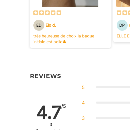
ED
Elo d.
DP
très heureuse de choix la bague
ELLE E
initiale est belle🔔
REVIEWS
5
4
4.7
/5
3
3