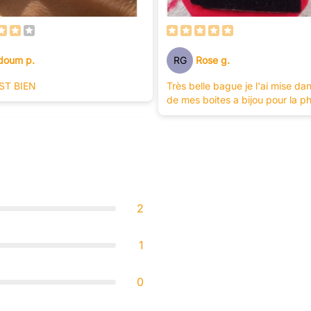
RG
Rose g.
doum p.
Très belle bague je l'ai mise da
ST BIEN
de mes boites a bijou pour la p
2
1
0