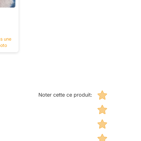
ns une
hoto
Star rating
Noter cette ce produit
: