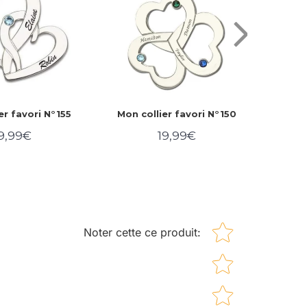
er favori N°155
Mon collier favori N°150
Mon c
9,99€
19,99€
rix
19,99€
Prix
19,99€
égulier
régulier
Star rating
Noter cette ce produit
: