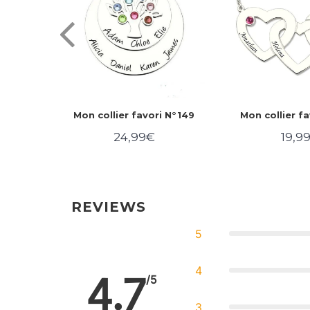
 N°157
Mon collier favori N°149
Mon collier fa
24,99€
19,9
,99€
Prix
24,99€
Prix
régulier
régul
REVIEWS
5
4
4.7
/5
3