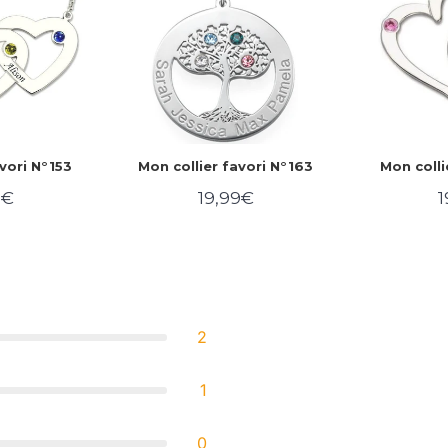
vori N°153
Mon collier favori N°163
Mon colli
9€
19,99€
1
19,99€
Prix
19,99€
P
ier
régulier
r
2
1
0