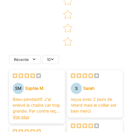
Récente
10
SM
Sophie M.
S
Sarah
Beau pendantif. J'ai
reçus avec 2 jours de
enlevé la chaîne car trop
retard mais le collier est
grande. Par contre reçus
bien merci
dans un emballage
Voir plus
plastique et pas du tt
dans un écrin.