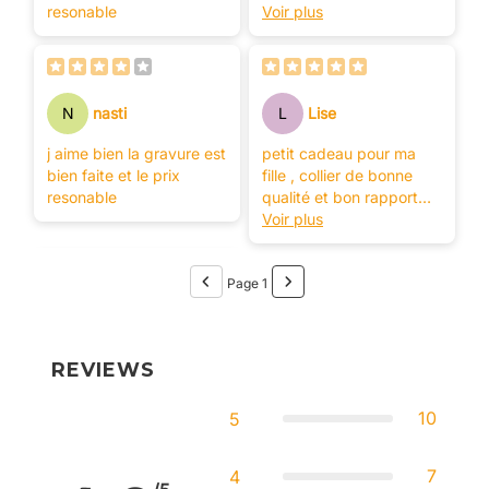
resonable
qualité prix.
Voir plus
Je suis ravie.
N
nasti
L
Lise
j aime bien la gravure est
petit cadeau pour ma
bien faite et le prix
fille , collier de bonne
resonable
qualité et bon rapport
qualité prix.
Voir plus
Je suis ravie.
Page 1
REVIEWS
10
5
7
4