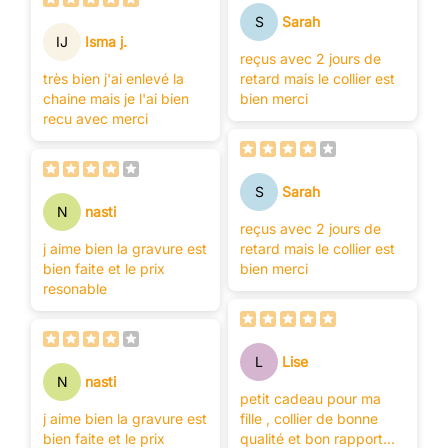
S
Sarah
IJ
Isma j.
reçus avec 2 jours de
très bien j'ai enlevé la
retard mais le collier est
chaine mais je l'ai bien
bien merci
recu avec merci
S
Sarah
N
nasti
reçus avec 2 jours de
j aime bien la gravure est
retard mais le collier est
bien faite et le prix
bien merci
resonable
L
Lise
N
nasti
petit cadeau pour ma
j aime bien la gravure est
fille , collier de bonne
bien faite et le prix
qualité et bon rapport