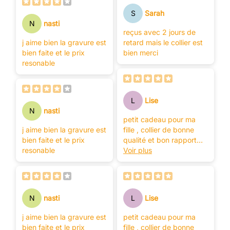
S
Sarah
N
nasti
reçus avec 2 jours de
j aime bien la gravure est
retard mais le collier est
bien faite et le prix
bien merci
resonable
L
Lise
N
nasti
petit cadeau pour ma
j aime bien la gravure est
fille , collier de bonne
bien faite et le prix
qualité et bon rapport
resonable
qualité prix.
Voir plus
Je suis ravie.
N
nasti
L
Lise
j aime bien la gravure est
petit cadeau pour ma
bien faite et le prix
fille , collier de bonne