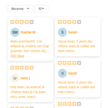
Récente
10
SM
Sophie M.
S
Sarah
Beau pendantif. J'ai
reçus avec 2 jours de
enlevé la chaîne car trop
retard mais le collier est
grande. Par contre reçus
bien merci
dans un emballage
Voir plus
plastique et pas du tt
dans un écrin.
S
Sarah
IJ
Isma j.
reçus avec 2 jours de
très bien j'ai enlevé la
retard mais le collier est
chaine mais je l'ai bien
bien merci
recu avec merci