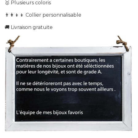
🥇 Plusieurs coloris
👨‍👩‍👦‍👦
Collier personnalisable
🚚 Livraison g
ratuite