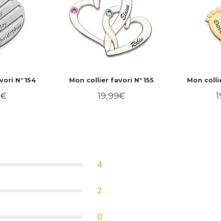
vori N°154
Mon collier favori N°155
Mon colli
9€
19,99€
1
19,99€
Prix
19,99€
P
ier
régulier
r
4
2
0