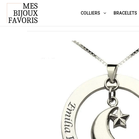
COLLIERS
BRACELETS
›
Mon collier favori N°18
Accueil