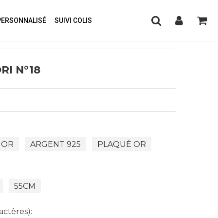
PERSONNALISÉ
SUIVI COLIS
RI N°18
 OR
ARGENT 925
PLAQUÉ OR
55CM
actères):