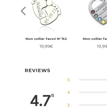
 N°261
Mon collier favori N°152
Mon collier fa
19,99€
19,9
,99€
Prix
19,99€
Prix
régulier
régul
REVIEWS
5
4
4.7
/5
3