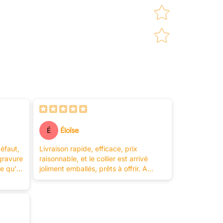
É
Éloïse
défaut,
Livraison rapide, efficace, prix
gravure
raisonnable, et le collier est arrivé
e qu'il
joliment emballés, prêts à offrir. A
blèmes
recommander
e l'ai
sais
en tout