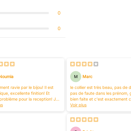
0
0
Noumia
M
Marc
ent ravie par le bijou! Il est
le collier est très beau, pas de 
que, excellente finition! Et
pas de faute dans les prénom, 
problème pour la reception! Je
bien faite et c'est exactement c
ande vivement!!
us
y a sur le site donc pas de pro
Voir plus
mais vu que c'est un cadeau je n
pas encore offert et donc je ne 
pas si la qualité et bonne mais 
cas très BON produit !