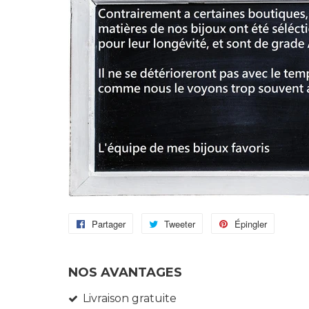
Partager
Partager
Tweeter
Tweeter
Épingler
Épingler
sur
sur
sur
Facebook
Twitter
Pinteres
NOS AVANTAGES
Livraison gratuite