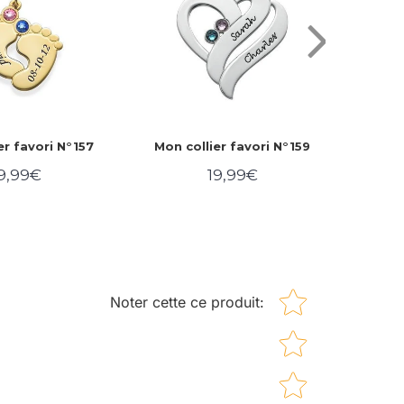
er favori N°157
Mon collier favori N°159
Mon c
9,99€
19,99€
rix
19,99€
Prix
19,99€
égulier
régulier
Star rating
Noter cette ce produit
: