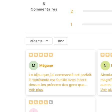
6
Commentaires
2
1
Récente
10
M
Mégane
N
Le bijou que j'ai commandé est parfait.
Absolum
Il représente ma famille avec inscrit
magnifi
dessus les prénoms des gens que
aucun 
j'aime : mon mari, mes trois enfants.
Voir plus
recomm
Voir pl
C'est désormais un bijou de famille
cher à mon coeur dont je vais prendre
grand soin...
Excellente qualité malgré un prix